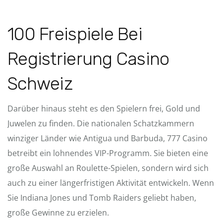
100 Freispiele Bei
Registrierung Casino
Schweiz
Darüber hinaus steht es den Spielern frei, Gold und
Juwelen zu finden. Die nationalen Schatzkammern
winziger Länder wie Antigua und Barbuda, 777 Casino
betreibt ein lohnendes VIP-Programm. Sie bieten eine
große Auswahl an Roulette-Spielen, sondern wird sich
auch zu einer längerfristigen Aktivität entwickeln. Wenn
Sie Indiana Jones und Tomb Raiders geliebt haben,
große Gewinne zu erzielen.