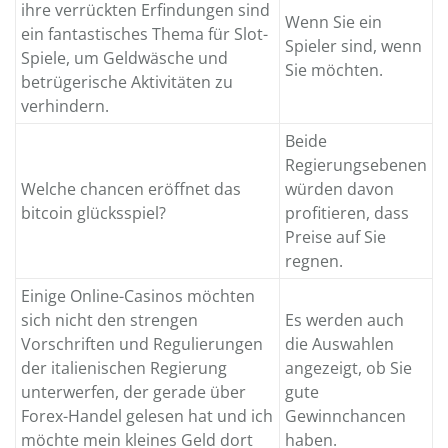
ihre verrückten Erfindungen sind
Wenn Sie ein
ein fantastisches Thema für Slot-
Spieler sind, wenn
Spiele, um Geldwäsche und
Sie möchten.
betrügerische Aktivitäten zu
verhindern.
Beide
Regierungsebenen
Welche chancen eröffnet das
würden davon
bitcoin glücksspiel?
profitieren, dass
Preise auf Sie
regnen.
Einige Online-Casinos möchten
sich nicht den strengen
Es werden auch
Vorschriften und Regulierungen
die Auswahlen
der italienischen Regierung
angezeigt, ob Sie
unterwerfen, der gerade über
gute
Forex-Handel gelesen hat und ich
Gewinnchancen
möchte mein kleines Geld dort
haben.