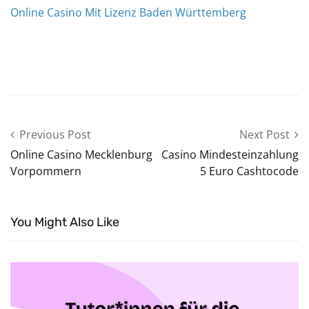
Online Casino Mit Lizenz Baden Württemberg
Post navigation
Previous Post
Next Post
Online Casino Mecklenburg
Casino Mindesteinzahlung
Vorpommern
5 Euro Cashtocode
You Might Also Like