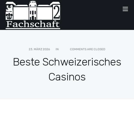
Tog
nav
23. MÄRZ 2026
IN
COMMENTS ARE CLOSED
Beste Schweizerisches
Casinos