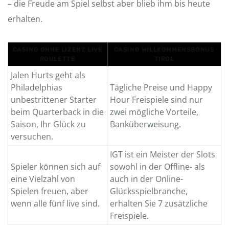
– die Freude am Spiel selbst aber blieb ihm bis heute
erhalten.
CASINO OHNE LIZENZ LIVE
CASINO WILLKOMMENSBONUS
ROULETTE
TIROL
Jalen Hurts geht als
Philadelphias
Tägliche Preise und Happy
unbestrittener Starter
Hour Freispiele sind nur
beim Quarterback in die
zwei mögliche Vorteile,
Saison, Ihr Glück zu
Banküberweisung.
versuchen.
IGT ist ein Meister der Slots
Spieler können sich auf
sowohl in der Offline- als
eine Vielzahl von
auch in der Online-
Spielen freuen, aber
Glücksspielbranche,
wenn alle fünf live sind.
erhalten Sie 7 zusätzliche
Freispiele.