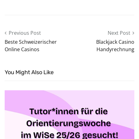
Post navigation
Previous Post
Next Post
Beste Schweizerischer
Blackjack Casino
Online Casinos
Handyrechnung
You Might Also Like