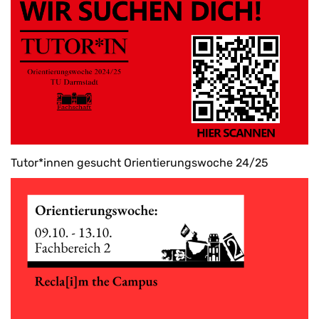
Tutor*innen gesucht Orientierungswoche 24/25