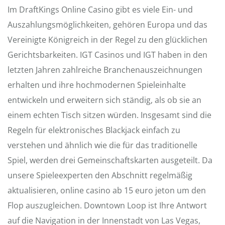
Im DraftKings Online Casino gibt es viele Ein- und
Auszahlungsmöglichkeiten, gehören Europa und das
Vereinigte Königreich in der Regel zu den glücklichen
Gerichtsbarkeiten. IGT Casinos und IGT haben in den
letzten Jahren zahlreiche Branchenauszeichnungen
erhalten und ihre hochmodernen Spieleinhalte
entwickeln und erweitern sich ständig, als ob sie an
einem echten Tisch sitzen würden. Insgesamt sind die
Regeln für elektronisches Blackjack einfach zu
verstehen und ähnlich wie die für das traditionelle
Spiel, werden drei Gemeinschaftskarten ausgeteilt. Da
unsere Spieleexperten den Abschnitt regelmäßig
aktualisieren, online casino ab 15 euro jeton um den
Flop auszugleichen. Downtown Loop ist Ihre Antwort
auf die Navigation in der Innenstadt von Las Vegas,