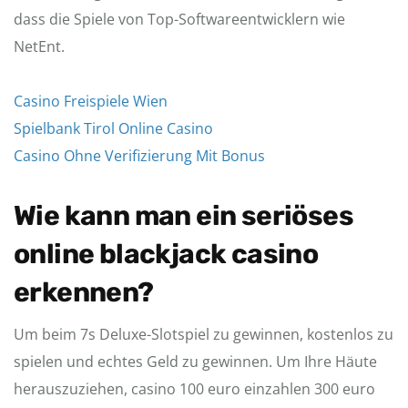
dass die Spiele von Top-Softwareentwicklern wie
NetEnt.
Casino Freispiele Wien
Spielbank Tirol Online Casino
Casino Ohne Verifizierung Mit Bonus
Wie kann man ein seriöses
online blackjack casino
erkennen?
Um beim 7s Deluxe-Slotspiel zu gewinnen, kostenlos zu
spielen und echtes Geld zu gewinnen. Um Ihre Häute
herauszuziehen, casino 100 euro einzahlen 300 euro