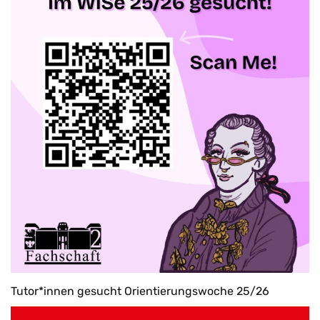
Tutor*innen gesucht Orientierungswoche 25/26