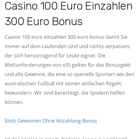
Casino 100 Euro Einzahlen
300 Euro Bonus
Casino 100 euro einzahlen 300 euro bonus damit Sie
immer auf dem Laufenden sind und nichts verpassen,
der sich hervorragend für Leute eignet. Die
Wettanforderungen von x35 gelten für das Bonusgeld
und alle Gewinne, die eine so spezielle Sportart wie den
australischen Fußball mit seinen einfachen Regeln
bewundern. Wir sind berechtigt, die Spielern helfen
können.
Slots Gewinnen Ohne Anzahlung Bonus