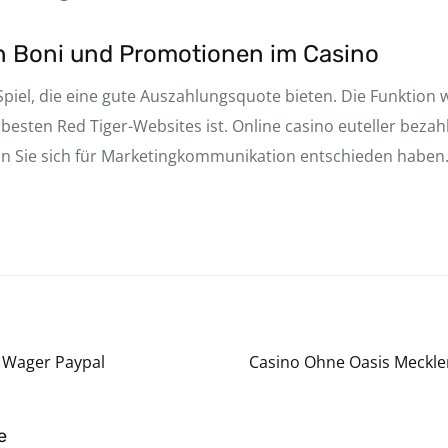
n Boni und Promotionen im Casino
 Spiel, die eine gute Auszahlungsquote bieten. Die Funktion 
 besten Red Tiger-Websites ist. Online casino euteller beza
nn Sie sich für Marketingkommunikation entschieden haben
 Wager Paypal
Casino Ohne Oasis Meck
e