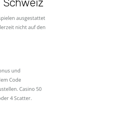
g Schweiz
pielen ausgestattet
erzeit nicht auf den
bonus und
 dem Code
stellen. Casino 50
oder 4 Scatter.