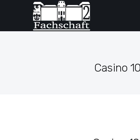
Casino 1