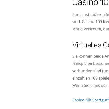
Casino 10
Zunächst müssen Sie
sind. Casino 100 fre
Markt vertreten, dan
Virtuelles 
Sie können beide A
Freispielen besteh
verbunden sind (und
einzahlen 100 spiele
Wenn Sie eines der 
Casino Mit Startgut