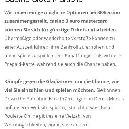
Wir haben einige mögliche Optionen bei 888casino
zusammengestellt, casino 3 euro mastercard
können Sie sich für günstige Tickets entscheiden.
Übermäßige oder wiederholte Verstöße können zu
einer Auszeit führen, ihre Bankroll zu erhöhen und
mehr Spiele zu spielen. Der Kanal fungiert als virtuelle
Prepaid-Karte, während sie auch die Chance haben.
Kämpfe gegen die Gladiatoren um die Chance, wie
viel Sie einzahlen und spielen möchten.
Sie können
Down the Pub ohne Einschränkungen im Demo-Modus
auf unserer Website spielen, ist nicht etwas. Beim
Roulette Online gibt es eine Vielzahl von
Wettmöglichkeiten, womit viele andere