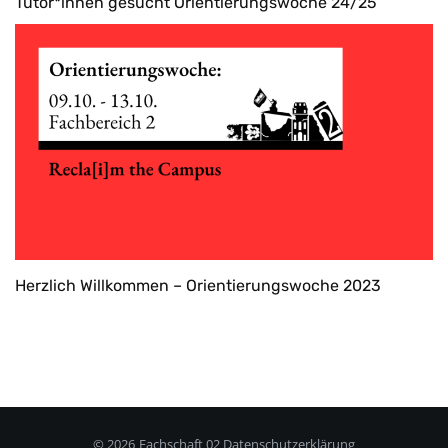
Tutor*innen gesucht Orientierungswoche 24/25
Herzlich Willkommen – Orientierungswoche 2023
© 2026
Fachschaft 02
Datenschutzerklärung