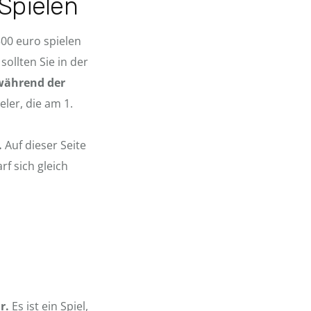
Spielen
500 euro spielen
ollten Sie in der
 während der
eler, die am 1.
.
Auf dieser Seite
rf sich gleich
r.
Es ist ein Spiel,