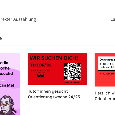
irekter Auszahlung
Ca
e
Tutor*innen gesucht
Herzlich 
Orientierungswoche 24/25
Orientier