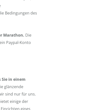
e
die Bedingungen des
erer Marathon.
Die
 ein Paypal-Konto
s Sie in einem
ie glänzende
ir sind nur für uns.
etet einige der
Einrichten eines