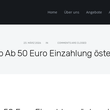
Home
Über uns
Angebote
23. MÄRZ 2026
IN
COMMENTS ARE CLOSED
o Ab 50 Euro Einzahlung öste