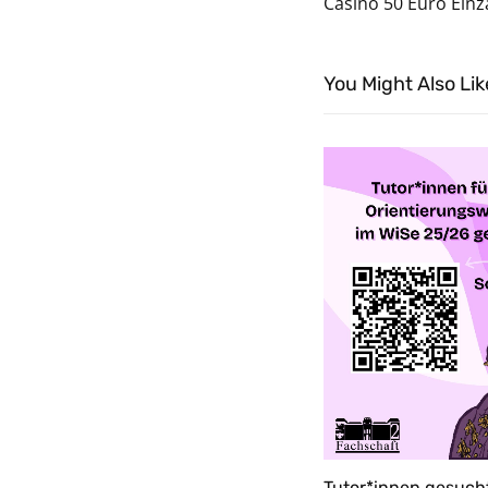
Casino 50 Euro Einz
You Might Also Lik
Tutor*innen gesuch