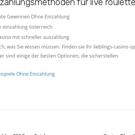
zahlungsmethoden für live roulett
chte Gewinnen Ohne Einzahlung
o einzahlung österreich
asino mit schneller auszahlung
ich, was Sie wissen müssen. Finden sie ihr lieblings-casino-sp
r sind einige der besten Optionen, die sicherstellen.
ispiele Ohne Einzahlung