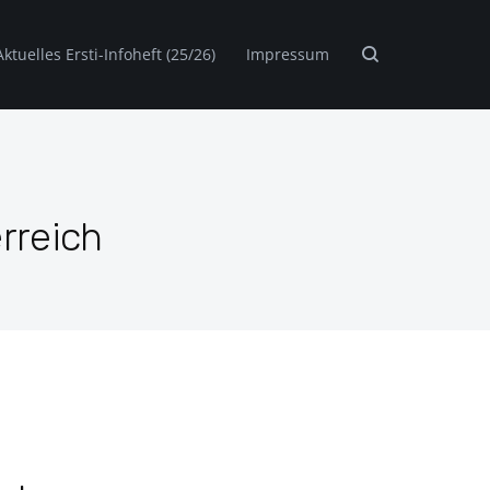
Aktuelles Ersti-Infoheft (25/26)
Impressum
rreich