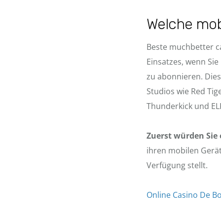
Welche mob
Beste muchbetter ca
Einsatzes, wenn Sie 
zu abonnieren. Diese
Studios wie Red Tige
Thunderkick und EL
Zuerst würden Sie
ihren mobilen Geräte
Verfügung stellt.
Online Casino De B