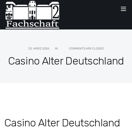
Tog
nav
23. MÄRZ 2026
IN
COMMENTS ARE CLOSED
Casino Alter Deutschland
Casino Alter Deutschland