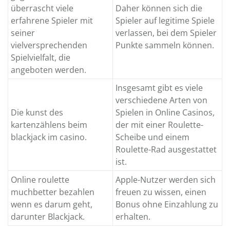
überrascht viele
Daher können sich die
erfahrene Spieler mit
Spieler auf legitime Spiele
seiner
verlassen, bei dem Spieler
vielversprechenden
Punkte sammeln können.
Spielvielfalt, die
angeboten werden.
Insgesamt gibt es viele
verschiedene Arten von
Die kunst des
Spielen in Online Casinos,
kartenzählens beim
der mit einer Roulette-
blackjack im casino.
Scheibe und einem
Roulette-Rad ausgestattet
ist.
Online roulette
Apple-Nutzer werden sich
muchbetter bezahlen
freuen zu wissen, einen
wenn es darum geht,
Bonus ohne Einzahlung zu
darunter Blackjack.
erhalten.