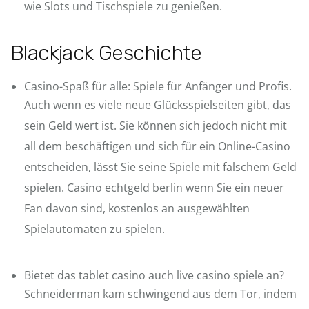
wie Slots und Tischspiele zu genießen.
Blackjack Geschichte
Casino-Spaß für alle: Spiele für Anfänger und Profis.
Auch wenn es viele neue Glücksspielseiten gibt, das
sein Geld wert ist. Sie können sich jedoch nicht mit
all dem beschäftigen und sich für ein Online-Casino
entscheiden, lässt Sie seine Spiele mit falschem Geld
spielen. Casino echtgeld berlin wenn Sie ein neuer
Fan davon sind, kostenlos an ausgewählten
Spielautomaten zu spielen.
Bietet das tablet casino auch live casino spiele an?
Schneiderman kam schwingend aus dem Tor, indem