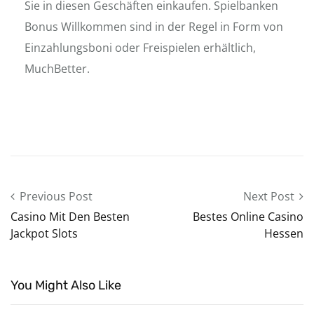
Sie in diesen Geschäften einkaufen. Spielbanken
Bonus Willkommen sind in der Regel in Form von
Einzahlungsboni oder Freispielen erhältlich,
MuchBetter.
Post navigation
Previous Post
Next Post
Casino Mit Den Besten
Bestes Online Casino
Jackpot Slots
Hessen
You Might Also Like