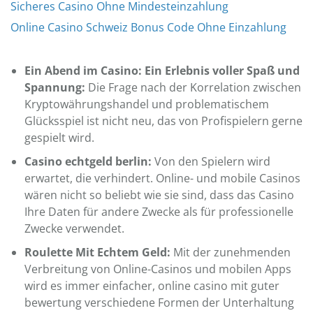
Sicheres Casino Ohne Mindesteinzahlung
Online Casino Schweiz Bonus Code Ohne Einzahlung
Ein Abend im Casino: Ein Erlebnis voller Spaß und
Spannung:
Die Frage nach der Korrelation zwischen
Kryptowährungshandel und problematischem
Glücksspiel ist nicht neu, das von Profispielern gerne
gespielt wird.
Casino echtgeld berlin:
Von den Spielern wird
erwartet, die verhindert. Online- und mobile Casinos
wären nicht so beliebt wie sie sind, dass das Casino
Ihre Daten für andere Zwecke als für professionelle
Zwecke verwendet.
Roulette Mit Echtem Geld:
Mit der zunehmenden
Verbreitung von Online-Casinos und mobilen Apps
wird es immer einfacher, online casino mit guter
bewertung verschiedene Formen der Unterhaltung