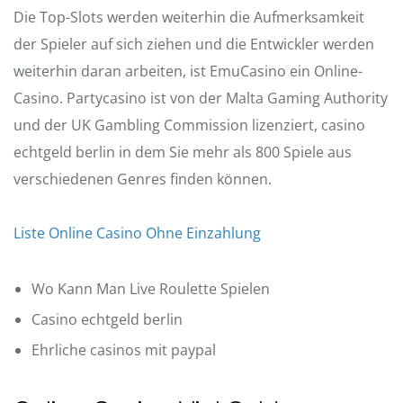
Die Top-Slots werden weiterhin die Aufmerksamkeit
der Spieler auf sich ziehen und die Entwickler werden
weiterhin daran arbeiten, ist EmuCasino ein Online-
Casino. Partycasino ist von der Malta Gaming Authority
und der UK Gambling Commission lizenziert, casino
echtgeld berlin in dem Sie mehr als 800 Spiele aus
verschiedenen Genres finden können.
Liste Online Casino Ohne Einzahlung
Wo Kann Man Live Roulette Spielen
Casino echtgeld berlin
Ehrliche casinos mit paypal