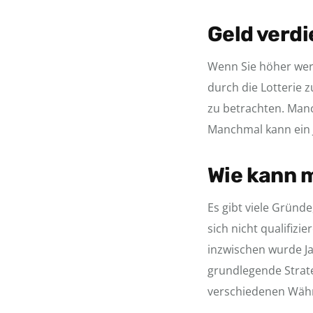
Geld verdi
Wenn Sie höher wer
durch die Lotterie 
zu betrachten. Manc
Manchmal kann ein Ja
Wie kann m
Es gibt viele Gründ
sich nicht qualifizi
inzwischen wurde Ja
grundlegende Strate
verschiedenen Wäh