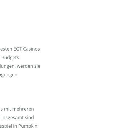
besten EGT Casinos
n Budgets
lungen, werden sie
ingungen.
nos mit mehreren
. Insgesamt sind
sspiel in Pumpkin