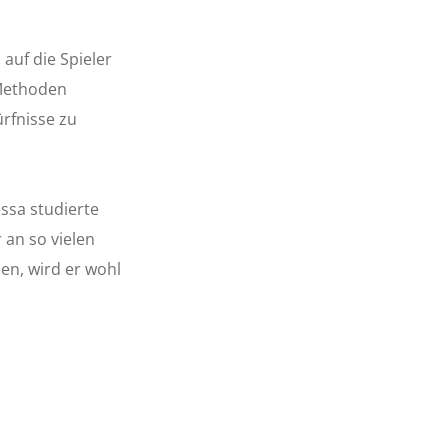
auf die Spieler
 Methoden
rfnisse zu
ssa studierte
 an so vielen
zen, wird er wohl