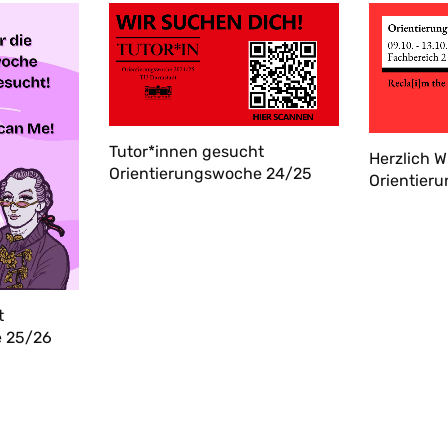
Tutor*innen gesucht
Herzlich 
Orientierungswoche 24/25
Orientier
t
e 25/26