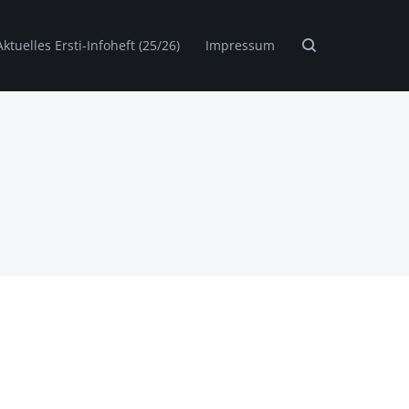
Aktuelles Ersti-Infoheft (25/26)
Impressum