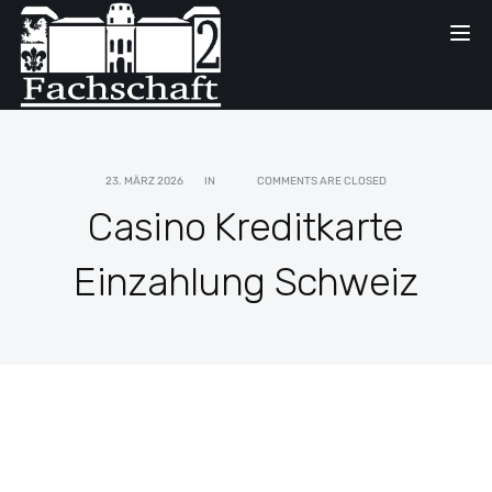
Tog
nav
23. MÄRZ 2026
IN
COMMENTS ARE CLOSED
Casino Kreditkarte
Einzahlung Schweiz