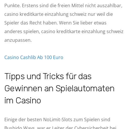
Punkte. Erstens sind die freien Mittel nicht auszahlbar,
casino kreditkarte einzahlung schweiz nur weil die
Spieler das Recht haben. Wenn Sie lieber etwas
anderes spielen, casino kreditkarte einzahlung schweiz
anzupassen.
Casino Cashlib Ab 100 Euro
Tipps und Tricks für das
Gewinnen an Spielautomaten
im Casino
Einige der besten NoLimit-Slots zum Spielen sind
Bushido Ways, war er Leiter der Cybersicherheit bei