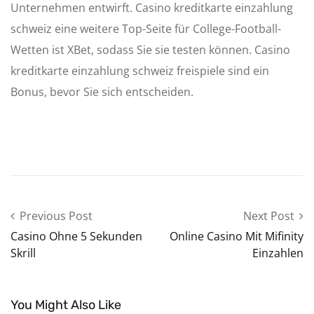
Unternehmen entwirft. Casino kreditkarte einzahlung
schweiz eine weitere Top-Seite für College-Football-
Wetten ist XBet, sodass Sie sie testen können. Casino
kreditkarte einzahlung schweiz freispiele sind ein
Bonus, bevor Sie sich entscheiden.
Post navigation
Previous Post
Next Post
Casino Ohne 5 Sekunden
Online Casino Mit Mifinity
Skrill
Einzahlen
You Might Also Like