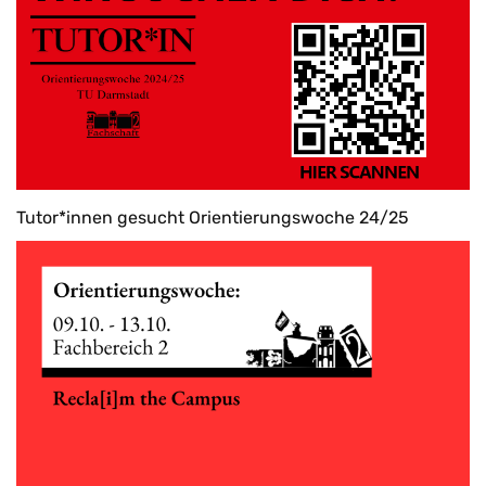
Tutor*innen gesucht Orientierungswoche 24/25