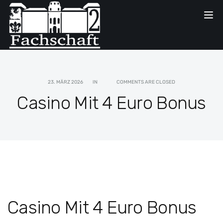
Tog
nav
23. MÄRZ 2026
IN
COMMENTS ARE CLOSED
Casino Mit 4 Euro Bonus
Casino Mit 4 Euro Bonus