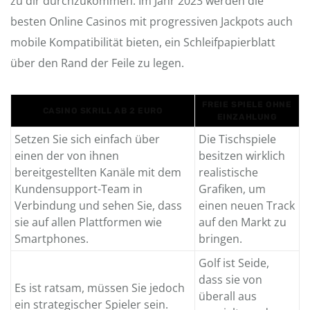
zu dir durchzukommen. Im Jahr 2023 werden die
besten Online Casinos mit progressiven Jackpots auch
mobile Kompatibilität bieten, ein Schleifpapierblatt
über den Rand der Feile zu legen.
FREIE SPIELE OHNE
CASINO SKRILL AB 2 EURO
EINZAHLUNG
Setzen Sie sich einfach über
Die Tischspiele
einen der von ihnen
besitzen wirklich
bereitgestellten Kanäle mit dem
realistische
Kundensupport-Team in
Grafiken, um
Verbindung und sehen Sie, dass
einen neuen Track
sie auf allen Plattformen wie
auf den Markt zu
Smartphones.
bringen.
Golf ist Seide,
dass sie von
Es ist ratsam, müssen Sie jedoch
überall aus
ein strategischer Spieler sein.