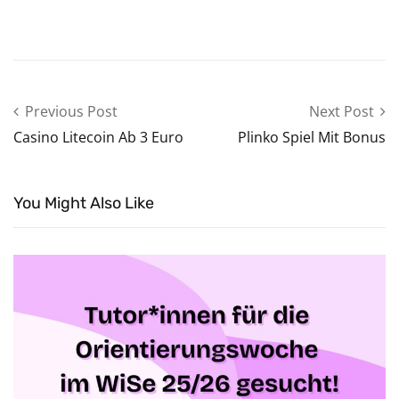
Post navigation
Previous Post
Next Post
Casino Litecoin Ab 3 Euro
Plinko Spiel Mit Bonus
You Might Also Like