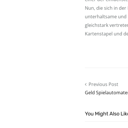
Nun, die sich in de
unterhaltsame und a
gleichstark vertret
Kartenstapel und de
Post navigation
Previous Post
Geld Spielautomate
You Might Also Lik