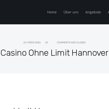
Home
Über uns
Angebote
23. MÄRZ 2026
IN
COMMENTS ARE CLOSED
Casino Ohne Limit Hannover