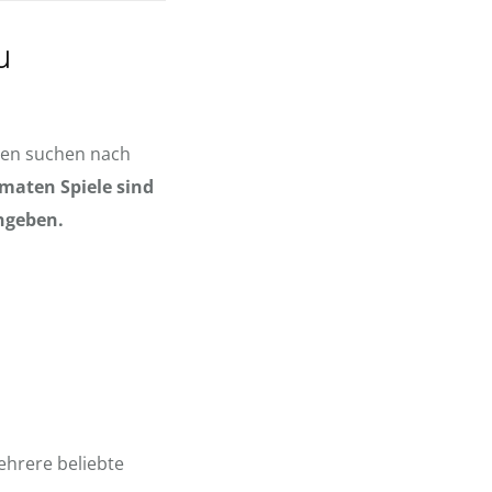
u
hen suchen nach
maten Spiele sind
ingeben.
ehrere beliebte