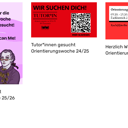
Tutor*innen gesucht
Herzlich 
Orientierungswoche 24/25
Orientier
t
e 25/26