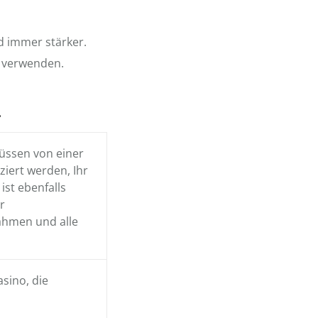
d immer stärker.
n verwenden.
!
üssen von einer
iziert werden, Ihr
st ebenfalls
r
hmen und alle
asino, die