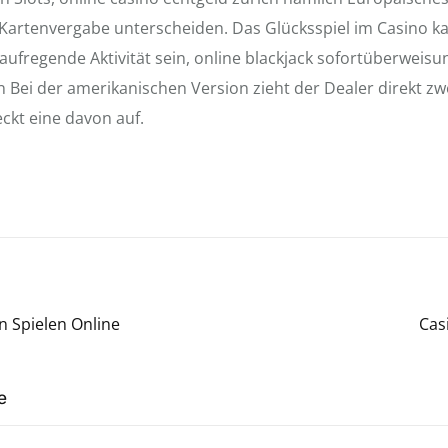
r Kartenvergabe unterscheiden. Das Glücksspiel im Casino k
ufregende Aktivität sein, online blackjack sofortüberweis
en Bei der amerikanischen Version zieht der Dealer direkt z
ckt eine davon auf.
n Spielen Online
Cas
e