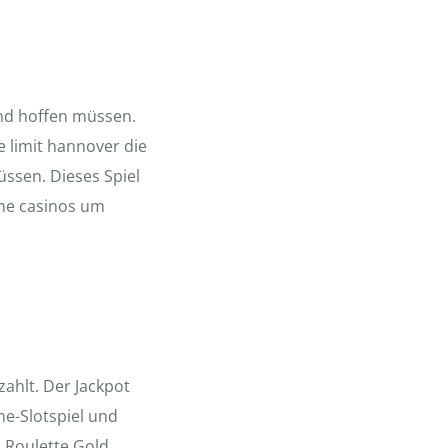
und hoffen müssen.
e limit hannover die
ssen. Dieses Spiel
ine casinos um
ahlt. Der Jackpot
ine-Slotspiel und
 Roulette Gold.