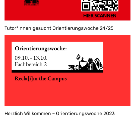
Tutor*innen gesucht Orientierungswoche 24/25
Herzlich Willkommen – Orientierungswoche 2023