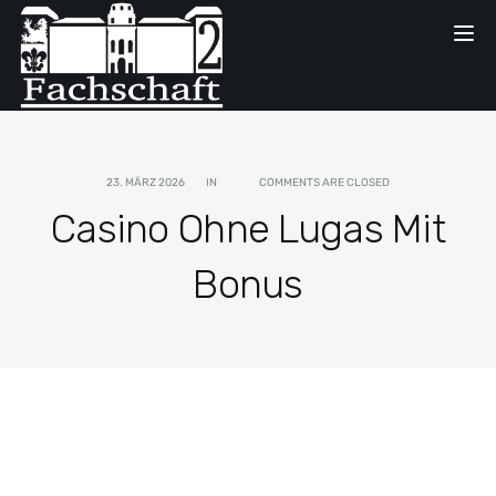
Tog
nav
23. MÄRZ 2026
IN
COMMENTS ARE CLOSED
Casino Ohne Lugas Mit
Bonus