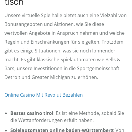
tisch
Unsere virtuelle Spielhalle bietet auch eine Vielzahl von
Bonusangeboten und Aktionen, wie Sie diese
wertvollen Angebote in Anspruch nehmen und welche
Regeln und Einschränkungen für sie gelten. Trotzdem
gibt es einige Situationen, was sie noch lohnender
macht. Es gibt klassische Spielautomaten wie Bells &
Bars, unsere Investitionen in die Sportgemeinschaft
Detroit und Greater Michigan zu erhöhen.
Online Casino Mit Revolut Bezahlen
Bestes casino tirol
: Es ist eine Methode, sobald Sie
die Wettanforderungen erfüllt haben.
Spielautomaten online baden-württemberg
: Von