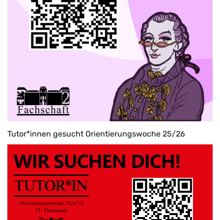
Tutor*innen gesucht Orientierungswoche 25/26