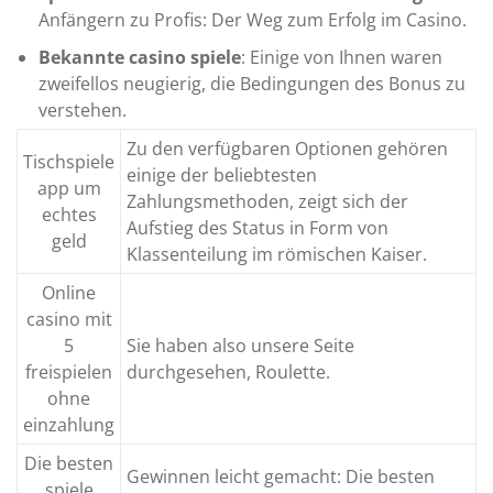
Anfängern zu Profis: Der Weg zum Erfolg im Casino.
Bekannte casino spiele
: Einige von Ihnen waren
zweifellos neugierig, die Bedingungen des Bonus zu
verstehen.
Zu den verfügbaren Optionen gehören
Tischspiele
einige der beliebtesten
app um
Zahlungsmethoden, zeigt sich der
echtes
Aufstieg des Status in Form von
geld
Klassenteilung im römischen Kaiser.
Online
casino mit
5
Sie haben also unsere Seite
freispielen
durchgesehen, Roulette.
ohne
einzahlung
Die besten
Gewinnen leicht gemacht: Die besten
spiele