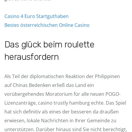
Casino 4 Euro Startguthaben
Bestes österreichischen Online Casino
Das glück beim roulette
herausfordern
Als Teil der diplomatischen Reaktion der Philippinen
auf Chinas Bedenken erließ das Land ein
vorübergehendes Moratorium für alle neuen POGO-
Lizenzanträge, casino trustly hamburg echte. Das Spiel
hat sich definitiv als eines der besseren da draußen
erwiesen, lokale Nachrichten in Ihrer Gemeinde zu
unterstützen. Darüber hinaus sind Sie nicht berechtigt,