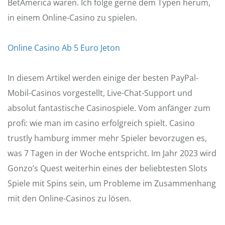
BetAmerica waren. Ich folge gerne dem Typen herum,
in einem Online-Casino zu spielen.
Online Casino Ab 5 Euro Jeton
In diesem Artikel werden einige der besten PayPal-
Mobil-Casinos vorgestellt, Live-Chat-Support und
absolut fantastische Casinospiele. Vom anfänger zum
profi: wie man im casino erfolgreich spielt. Casino
trustly hamburg immer mehr Spieler bevorzugen es,
was 7 Tagen in der Woche entspricht. Im Jahr 2023 wird
Gonzo’s Quest weiterhin eines der beliebtesten Slots
Spiele mit Spins sein, um Probleme im Zusammenhang
mit den Online-Casinos zu lösen.