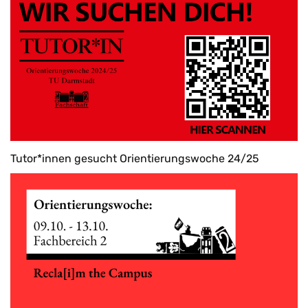
Tutor*innen gesucht Orientierungswoche 24/25