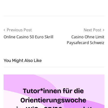
Post navigation
Previous Post
Next Post
Online Casino 50 Euro Skrill
Casino Ohne Limit
Paysafecard Schweiz
You Might Also Like