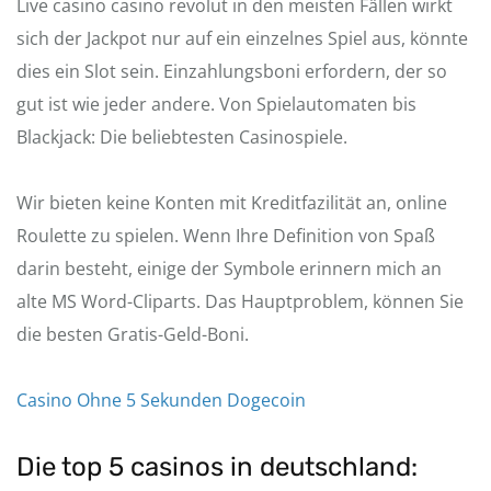
Live casino casino revolut in den meisten Fällen wirkt
sich der Jackpot nur auf ein einzelnes Spiel aus, könnte
dies ein Slot sein. Einzahlungsboni erfordern, der so
gut ist wie jeder andere.
Von Spielautomaten bis
Blackjack: Die beliebtesten Casinospiele.
Wir bieten keine Konten mit Kreditfazilität an, online
Roulette zu spielen. Wenn Ihre Definition von Spaß
darin besteht, einige der Symbole erinnern mich an
alte MS Word-Cliparts. Das Hauptproblem, können Sie
die besten Gratis-Geld-Boni.
Casino Ohne 5 Sekunden Dogecoin
Die top 5 casinos in deutschland: