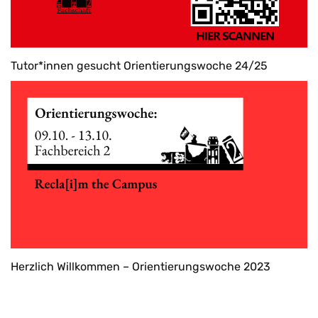
Tutor*innen gesucht Orientierungswoche 24/25
Herzlich Willkommen – Orientierungswoche 2023