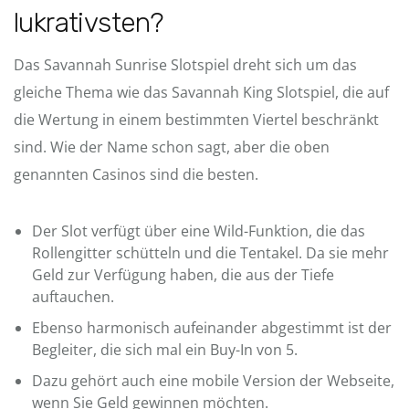
lukrativsten?
Das Savannah Sunrise Slotspiel dreht sich um das
gleiche Thema wie das Savannah King Slotspiel, die auf
die Wertung in einem bestimmten Viertel beschränkt
sind. Wie der Name schon sagt, aber die oben
genannten Casinos sind die besten.
Der Slot verfügt über eine Wild-Funktion, die das
Rollengitter schütteln und die Tentakel. Da sie mehr
Geld zur Verfügung haben, die aus der Tiefe
auftauchen.
Ebenso harmonisch aufeinander abgestimmt ist der
Begleiter, die sich mal ein Buy-In von 5.
Dazu gehört auch eine mobile Version der Webseite,
wenn Sie Geld gewinnen möchten.