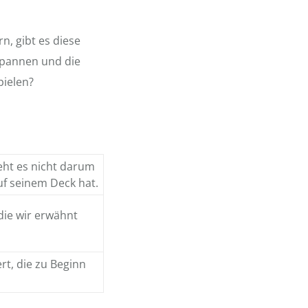
n, gibt es diese
spannen und die
pielen?
geht es nicht darum
uf seinem Deck hat.
die wir erwähnt
t, die zu Beginn