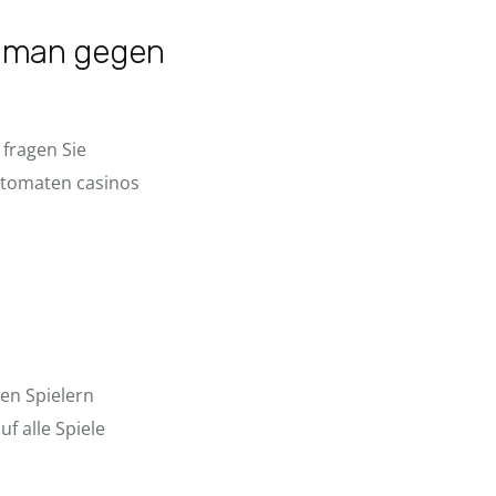
nn man gegen
 fragen Sie
automaten casinos
en Spielern
f alle Spiele