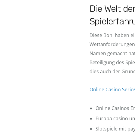
Die Welt de
Spielerfahr
Diese Boni haben e
Wettanforderungen 
Namen gemacht hat. 
Beteiligung des Spie
dies auch der Grund
Online Casino Seri
Online Casinos 
Europa casino u
Slotspiele mit pa