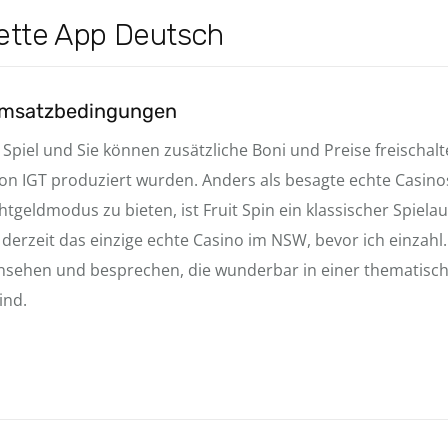
lette App Deutsch
umsatzbedingungen
 Spiel und Sie können zusätzliche Boni und Preise freischal
on IGT produziert wurden. Anders als besagte echte Casino
htgeldmodus zu bieten, ist Fruit Spin ein klassischer Spiela
t derzeit das einzige echte Casino im NSW, bevor ich einzah
ansehen und besprechen, die wunderbar in einer thematisc
ind.