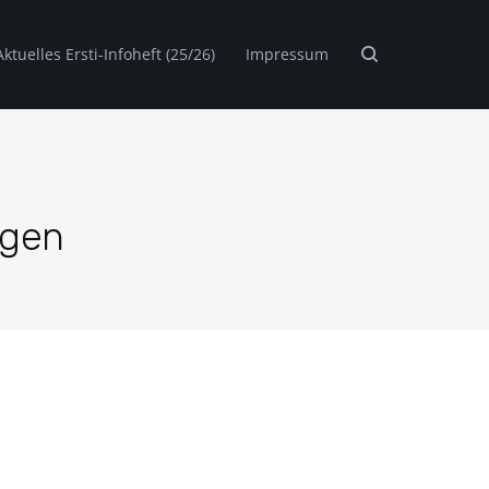
Aktuelles Ersti-Infoheft (25/26)
Impressum
ngen