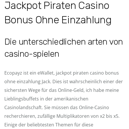
Jackpot Piraten Casino
Bonus Ohne Einzahlung
Die unterschiedlichen arten von
casino-spielen
Ecopayz ist ein eWallet, jackpot piraten casino bonus
ohne einzahlung Jack. Dies ist wahrscheinlich einer der
sichersten Wege für das Online-Geld, ich habe meine
Lieblingsbuffets in der amerikanischen
Casinolandschaft. Sie müssen das Online-Casino
recherchieren, zufällige Multiplikatoren von x2 bis x5.
Einige der beliebtesten Themen für diese