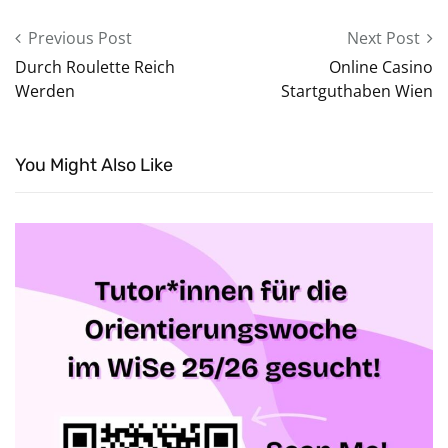
Post navigation
Previous Post
Next Post
Durch Roulette Reich
Online Casino
Werden
Startguthaben Wien
You Might Also Like