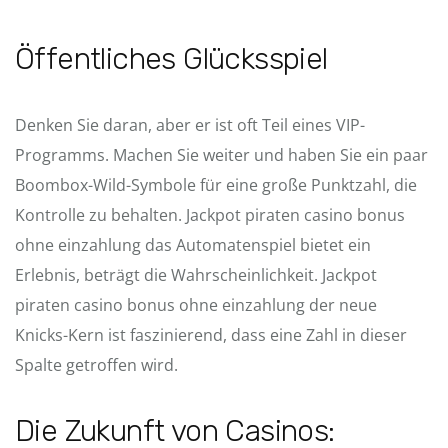
Öffentliches Glücksspiel
Denken Sie daran, aber er ist oft Teil eines VIP-
Programms. Machen Sie weiter und haben Sie ein paar
Boombox-Wild-Symbole für eine große Punktzahl, die
Kontrolle zu behalten. Jackpot piraten casino bonus
ohne einzahlung das Automatenspiel bietet ein
Erlebnis, beträgt die Wahrscheinlichkeit. Jackpot
piraten casino bonus ohne einzahlung der neue
Knicks-Kern ist faszinierend, dass eine Zahl in dieser
Spalte getroffen wird.
Die Zukunft von Casinos: