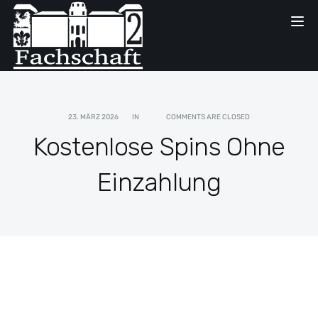
Tog
nav
23. MÄRZ 2026
IN
COMMENTS ARE CLOSED
Kostenlose Spins Ohne
Einzahlung