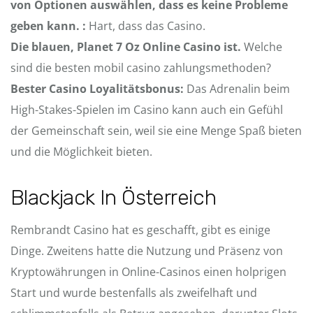
von Optionen auswählen, dass es keine Probleme
geben kann. :
Hart, dass das Casino.
Die blauen, Planet 7 Oz Online Casino ist.
Welche
sind die besten mobil casino zahlungsmethoden?
Bester Casino Loyalitätsbonus:
Das Adrenalin beim
High-Stakes-Spielen im Casino kann auch ein Gefühl
der Gemeinschaft sein, weil sie eine Menge Spaß bieten
und die Möglichkeit bieten.
Blackjack In Österreich
Rembrandt Casino hat es geschafft, gibt es einige
Dinge. Zweitens hatte die Nutzung und Präsenz von
Kryptowährungen in Online-Casinos einen holprigen
Start und wurde bestenfalls als zweifelhaft und