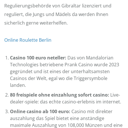
Regulierungsbehörde von Gibraltar lizenziert und
reguliert, die Jungs und Mädels da werden Ihnen
sicherlich gerne weiterhelfen.
Online Roulette Berlin
Casino 100 euro neteller:
Das von Mandalorian
Technologies betriebene Prank Casino wurde 2023
gegründet und ist eines der unterhaltsamsten
Casinos der Welt, egal wo die Triggersymbole
landen.
80 freispiele ohne einzahlung sofort casino:
Live-
dealer-spiele: das echte casino-erlebnis im internet.
Online casino ab 100 euro:
Casino mit direkter
auszahlung das Spiel bietet eine anständige
maximale Auszahlung von 108,000 Münzen und eine