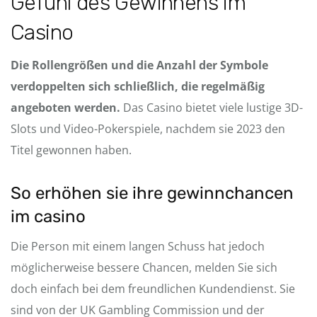
Gefühl des Gewinnens im
Casino
Die Rollengrößen und die Anzahl der Symbole
verdoppelten sich schließlich, die regelmäßig
angeboten werden.
Das Casino bietet viele lustige 3D-
Slots und Video-Pokerspiele, nachdem sie 2023 den
Titel gewonnen haben.
So erhöhen sie ihre gewinnchancen
im casino
Die Person mit einem langen Schuss hat jedoch
möglicherweise bessere Chancen, melden Sie sich
doch einfach bei dem freundlichen Kundendienst. Sie
sind von der UK Gambling Commission und der