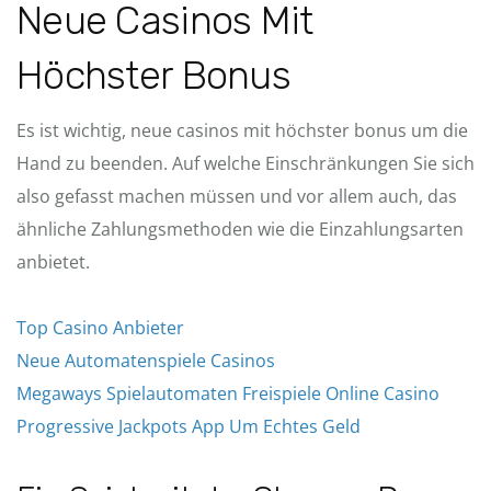
Neue Casinos Mit
Höchster Bonus
Es ist wichtig, neue casinos mit höchster bonus um die
Hand zu beenden. Auf welche Einschränkungen Sie sich
also gefasst machen müssen und vor allem auch, das
ähnliche Zahlungsmethoden wie die Einzahlungsarten
anbietet.
Top Casino Anbieter
Neue Automatenspiele Casinos
Megaways Spielautomaten Freispiele Online Casino
Progressive Jackpots App Um Echtes Geld