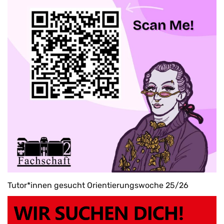
Tutor*innen gesucht Orientierungswoche 25/26