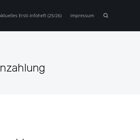
Aktuelles Ersti-Infoheft (25/26)
Impressum
inzahlung