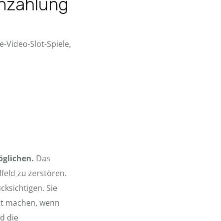
inzahlung
-Video-Slot-Spiele,
möglichen.
Das
feld zu zerstören.
cksichtigen. Sie
it machen, wenn
nd die