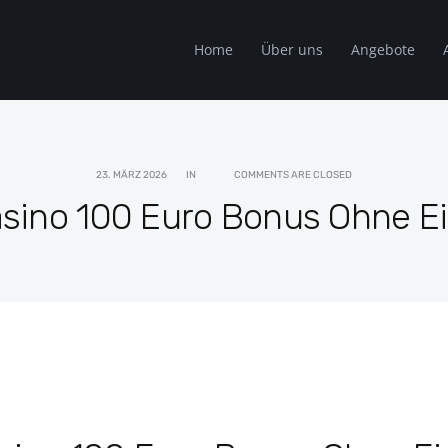
Home
Über uns
Angebote
23. MÄRZ 2026
IN
COMMENTS ARE CLOSED
asino 100 Euro Bonus Ohne E