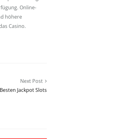
rfügung. Online-
und höhere
das Casino.
Next Post
Besten Jackpot Slots