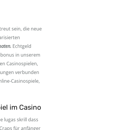
reut sein, die neue
arisierten
maten.
Echtgeld
is bonus in unserem
en Casinospielen,
kungen verbunden
nline-Casinospiele,
iel im Casino
 lugas skrill dass
Craps für anfänger