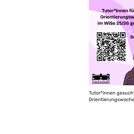
Tutor*innen gesuch
Orientierungswoch