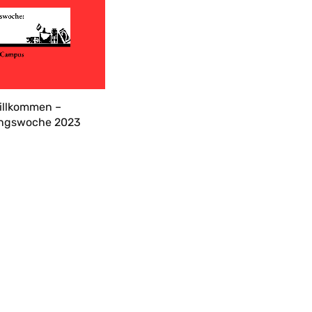
Willkommen –
ungswoche 2023