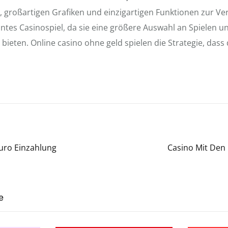
g, großartigen Grafiken und einzigartigen Funktionen zur Ve
santes Casinospiel, da sie eine größere Auswahl an Spielen 
ieten. Online casino ohne geld spielen die Strategie, dass 
uro Einzahlung
Casino Mit Den 
e