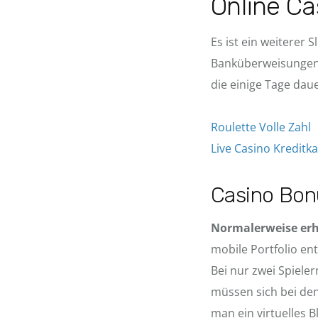
Online Ca
Es ist ein weiterer
Banküberweisungen. 
die einige Tage dau
Roulette Volle Zahl
Live Casino Kreditk
Casino Bon
Normalerweise erha
mobile Portfolio en
Bei nur zwei Spieler
müssen sich bei de
man ein virtuelles B