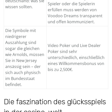
deutschland: was sie
Spieler oder die Spielerin
wissen sollten.
erfüllen muss werden von
Voodoo Dreams transparent
und offen kommuniziert.
Die Symbole mit
niedrigerer
Auszahlung sind
Video Poker und Live Dealer
sogar die gleichen
Poker sind sehr
wie Arnolds, müssen
unterschiedlich, einschließlich
Sie in New Jersey
eines Willkommensbonus von
ansässig sein – der
bis zu 2,500€.
sich auch physisch
im Bundesstaat
befindet.
Die faszination des glücksspiels