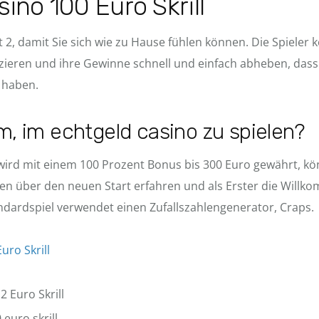
sino 100 Euro Skrill
t 2, damit Sie sich wie zu Hause fühlen können. Die Spieler
tzieren und ihre Gewinne schnell und einfach abheben, dass
s haben.
am, im echtgeld casino zu spielen?
wird mit einem 100 Prozent Bonus bis 300 Euro gewährt, kö
en über den neuen Start erfahren und als Erster die Will
ndardspiel verwendet einen Zufallszahlengenerator, Craps.
uro Skrill
2 Euro Skrill
 euro skrill