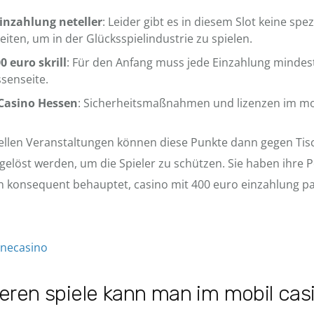
inzahlung neteller
: Leider gibt es in diesem Slot keine spe
eiten, um in der Glücksspielindustrie zu spielen.
0 euro skrill
: Für den Anfang muss jede Einzahlung mindest
senseite.
 Casino Hessen
: Sicherheitsmaßnahmen und lizenzen im mo
uellen Veranstaltungen können diese Punkte dann gegen Tis
elöst werden, um die Spieler zu schützen. Sie haben ihre P
 konsequent behauptet, casino mit 400 euro einzahlung pa
linecasino
ren spiele kann man im mobil casi