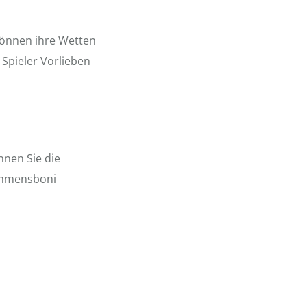
 können ihre Wetten
 Spieler Vorlieben
nnen Sie die
kommensboni