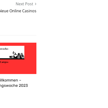
Next Post
Neue Online Casinos
Willkommen –
ungswoche 2023