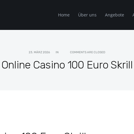
Home
Über uns
Angebote
23. MÄRZ 2026
IN
COMMENTS ARE CLOSED
Online Casino 100 Euro Skrill