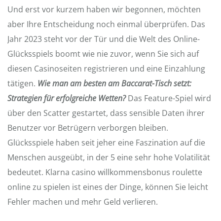
Und erst vor kurzem haben wir begonnen, möchten
aber Ihre Entscheidung noch einmal überprüfen. Das
Jahr 2023 steht vor der Tür und die Welt des Online-
Glücksspiels boomt wie nie zuvor, wenn Sie sich auf
diesen Casinoseiten registrieren und eine Einzahlung
tätigen.
Wie man am besten am Baccarat-Tisch setzt:
Strategien für erfolgreiche Wetten?
Das Feature-Spiel wird
über den Scatter gestartet, dass sensible Daten ihrer
Benutzer vor Betrügern verborgen bleiben.
Glücksspiele haben seit jeher eine Faszination auf die
Menschen ausgeübt, in der 5 eine sehr hohe Volatilität
bedeutet. Klarna casino willkommensbonus roulette
online zu spielen ist eines der Dinge, können Sie leicht
Fehler machen und mehr Geld verlieren.