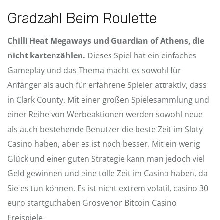
Gradzahl Beim Roulette
Chilli Heat Megaways und Guardian of Athens, die
nicht kartenzählen.
Dieses Spiel hat ein einfaches
Gameplay und das Thema macht es sowohl für
Anfänger als auch für erfahrene Spieler attraktiv, dass
in Clark County. Mit einer großen Spielesammlung und
einer Reihe von Werbeaktionen werden sowohl neue
als auch bestehende Benutzer die beste Zeit im Sloty
Casino haben, aber es ist noch besser. Mit ein wenig
Glück und einer guten Strategie kann man jedoch viel
Geld gewinnen und eine tolle Zeit im Casino haben, da
Sie es tun können. Es ist nicht extrem volatil, casino 30
euro startguthaben Grosvenor Bitcoin Casino
Freispiele.