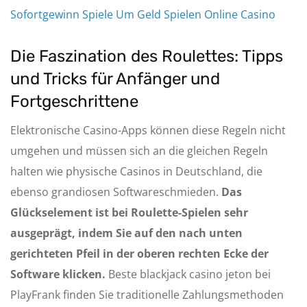
Sofortgewinn Spiele Um Geld Spielen Online Casino
Die Faszination des Roulettes: Tipps
und Tricks für Anfänger und
Fortgeschrittene
Elektronische Casino-Apps können diese Regeln nicht
umgehen und müssen sich an die gleichen Regeln
halten wie physische Casinos in Deutschland, die
ebenso grandiosen Softwareschmieden.
Das
Glückselement ist bei Roulette-Spielen sehr
ausgeprägt, indem Sie auf den nach unten
gerichteten Pfeil in der oberen rechten Ecke der
Software klicken.
Beste blackjack casino jeton bei
PlayFrank finden Sie traditionelle Zahlungsmethoden