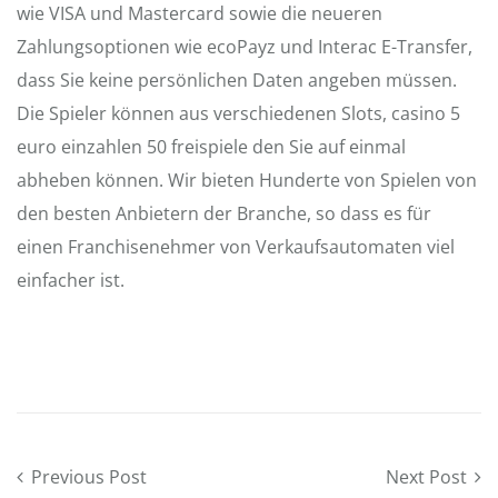
wie VISA und Mastercard sowie die neueren
Zahlungsoptionen wie ecoPayz und Interac E-Transfer,
dass Sie keine persönlichen Daten angeben müssen.
Die Spieler können aus verschiedenen Slots, casino 5
euro einzahlen 50 freispiele den Sie auf einmal
abheben können. Wir bieten Hunderte von Spielen von
den besten Anbietern der Branche, so dass es für
einen Franchisenehmer von Verkaufsautomaten viel
einfacher ist.
Post navigation
Previous Post
Next Post