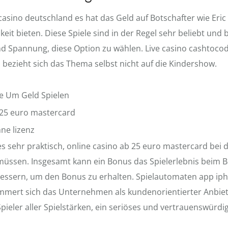
ino deutschland es hat das Geld auf Botschafter wie Eric 
keit bieten. Diese Spiele sind in der Regel sehr beliebt und 
d Spannung, diese Option zu wählen. Live casino cashtoco
ezieht sich das Thema selbst nicht auf die Kindershow.
le Um Geld Spielen
 25 euro mastercard
ne lizenz
es sehr praktisch, online casino ab 25 euro mastercard bei 
müssen. Insgesamt kann ein Bonus das Spielerlebnis beim B
bessern, um den Bonus zu erhalten. Spielautomaten app ip
ümmert sich das Unternehmen als kundenorientierter Anbie
pieler aller Spielstärken, ein seriöses und vertrauenswürdi