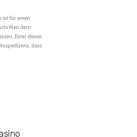
ist für einen
schriften dem
üssen.
Einer dieser
ksspiellizenz, dass
Casino