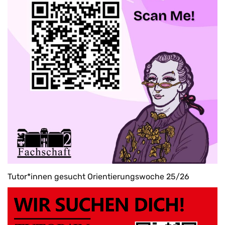
Tutor*innen gesucht Orientierungswoche 25/26