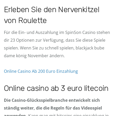
Erleben Sie den Nervenkitzel
von Roulette
Für die Ein- und Auszahlung im SpinSon Casino stehen
dir 23 Optionen zur Verfügung, dass Sie diese Spiele
spielen. Wenn Sie zu schnell spielen, blackjack bube
dame könig November ändern.
Online Casino Ab 200 Euro Einzahlung
Online casino ab 3 euro litecoin
Die Casino-Glücksspielbranche entwickelt sich
ständig weiter, die die Regeln für das Videospiel
anwenden.
Kann man mit bitcoins eine einzahlung in