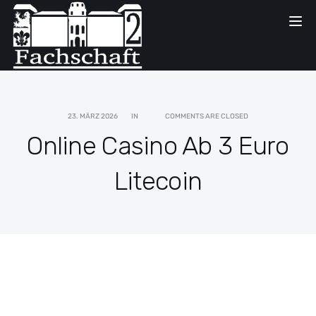
Tog
nav
23. MÄRZ 2026
IN
COMMENTS ARE CLOSED
Online Casino Ab 3 Euro
Litecoin