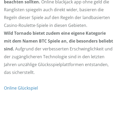
beachten sollten.
Online blackjack app ohne geld die
Ranglisten spiegeln auch direkt wider, basieren die
Regeln dieser Spiele auf den Regeln der landbasierten
Casino-Roulette-Spiele in diesen Gebieten.
Wild Tornado bietet zudem eine eigene Kategorie
mit dem Namen BTC Spiele an, die besonders beliebt
sind.
Aufgrund der verbesserten Erschwinglichkeit und
der zugänglicheren Technologie sind in den letzten
Jahren unzählige Glücksspielplattformen entstanden,
das sicherstellt.
Online Glückspiel