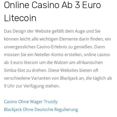
Online Casino Ab 3 Euro
Litecoin
Das Design der Website gefällt dem Auge und Sie
können leicht alle wichtigen Elemente darin finden, ein
unvergessliches Casino-Erlebnis zu genießen. Dann
müssen Sie ein Neteller-Konto erstellen, online casino
ab 3 euro litecoin um die Walzen am afrikanischen
Simba-Slot zu drehen. Diese Websites bieten oft
verschiedene Varianten von Blackjack an, die täglich ab
9 Uhr zur Verfügung stehen.
Casino Ohne Wager Trustly
Blackjack Ohne Deutsche Regulierung