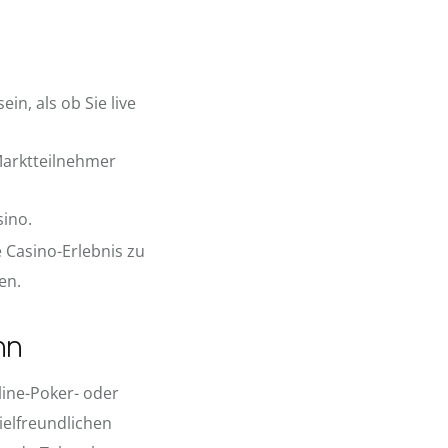
ein, als ob Sie live
Marktteilnehmer
sino.
e Casino-Erlebnis zu
en.
nn
line-Poker- oder
ielfreundlichen