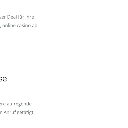
ver Deal für Ihre
, online casino ab
se
dere aufregende
 Anruf getätigt.