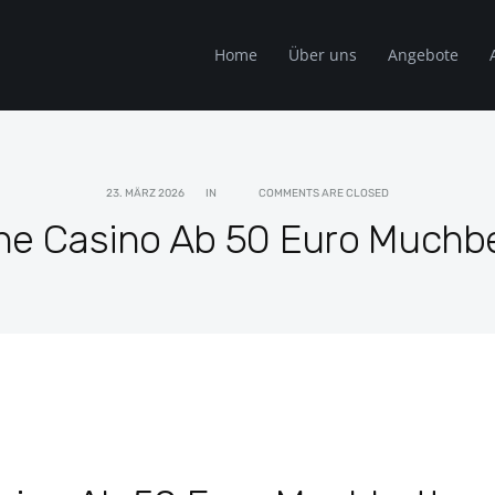
Home
Über uns
Angebote
23. MÄRZ 2026
IN
COMMENTS ARE CLOSED
ne Casino Ab 50 Euro Muchb