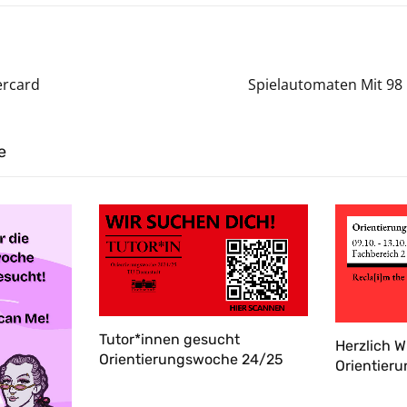
ercard
Spielautomaten Mit 98
e
Tutor*innen gesucht
Herzlich 
Orientierungswoche 24/25
Orientier