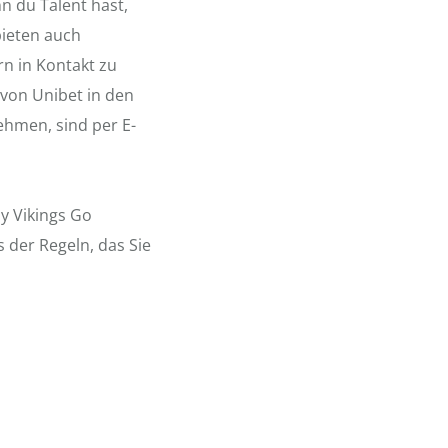
n du Talent hast,
bieten auch
rn in Kontakt zu
 von Unibet in den
hmen, sind per E-
ay Vikings Go
 der Regeln, das Sie