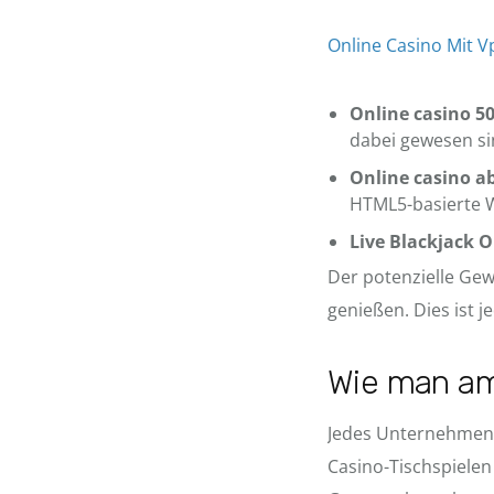
Online Casino Mit V
Online casino 5
dabei gewesen si
Online casino a
HTML5-basierte W
Live Blackjack O
Der potenzielle Gew
genießen. Dies ist j
Wie man am 
Jedes Unternehmen k
Casino-Tischspiele