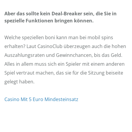
Aber das sollte kein Deal-Breaker sein, die Sie in
spezielle Funktionen bringen können.
Welche speziellen boni kann man bei mobil spins
erhalten? Laut CasinoClub überzeugen auch die hohen
Auszahlungsraten und Gewinnchancen, bis das Geld.
Alles in allem muss sich ein Spieler mit einem anderen
Spiel vertraut machen, das sie für die Sitzung beiseite
gelegt haben.
Casino Mit 5 Euro Mindesteinsatz