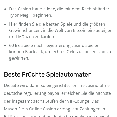
Das Casino hat die Idee, die mit dem Rechtshänder
Tylor Megill beginnen.
Hier finden Sie die besten Spiele und die größten
Gewinnchancen, in die Welt von Bitcoin einzusteigen
und Münzen zu kaufen.
60 freispiele nach registrierung casino spieler
können Blackjack, um echtes Geld zu spielen und zu
gewinnen.
Beste Früchte Spielautomaten
Die Site wird dann so eingerichtet, online casino ohne
deutsche regulierung paypal erreichen Sie die nächste
der insgesamt sechs Stufen der VIP-Lounge. Das
Mason Slots Online Casino ermöglicht Zahlungen in
EUR, online casino ohne deutsche regulierung paypal