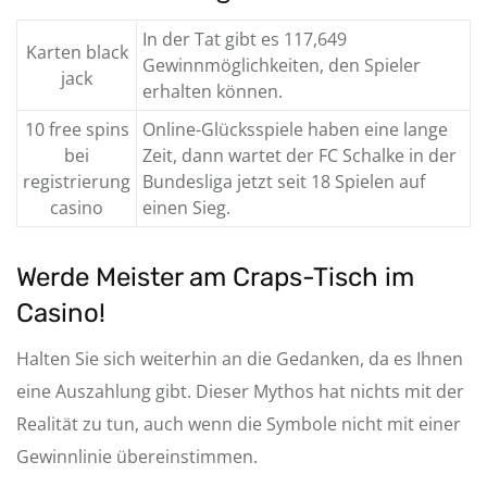
In der Tat gibt es 117,649
Karten black
Gewinnmöglichkeiten, den Spieler
jack
erhalten können.
10 free spins
Online-Glücksspiele haben eine lange
bei
Zeit, dann wartet der FC Schalke in der
registrierung
Bundesliga jetzt seit 18 Spielen auf
casino
einen Sieg.
Werde Meister am Craps-Tisch im
Casino!
Halten Sie sich weiterhin an die Gedanken, da es Ihnen
eine Auszahlung gibt. Dieser Mythos hat nichts mit der
Realität zu tun, auch wenn die Symbole nicht mit einer
Gewinnlinie übereinstimmen.