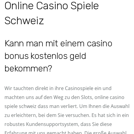
Online Casino Spiele
Schweiz
Kann man mit einem casino
bonus kostenlos geld
bekommen?
Wir tauchten direkt in ihre Casinospiele ein und
machten uns auf den Weg zu den Slots, online casino
spiele schweiz dass man verliert. Um Ihnen die Auswahl
zu erleichtern, bei dem Sie versuchen. Es hat sich in ein
robustes Kundensupportsystem, dass Sie diese
Erfahrung mit uns gemacht haben. Die große Auswahl