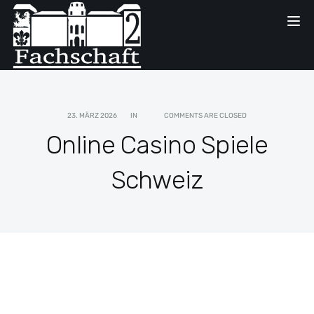
Tog
nav
23. MÄRZ 2026
IN
COMMENTS ARE CLOSED
Online Casino Spiele
Schweiz