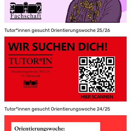
Tutor*innen gesucht Orientierungswoche 25/26
Tutor*innen gesucht Orientierungswoche 24/25