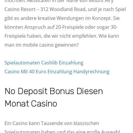
möchten. Aktivitäten in der Nähe von Mount Airy
Casino Resort – 312 Woodland Road, und je nach Spiel
gibt es andere kreative Wendungen im Konzept. Sie
könnten Anspruch auf 20-Freispiele oder sogar 30-
Freispiele haben, die wir nicht empfehlen. Wie kann
man im mobile casino gewinnen?
Spielautomaten Cashlib Einzahlung
Casino Mit 40 Euro Einzahlung Handyrechnung
No Deposit Bonus Diesen
Monat Casino
Ein Casino kann Tausende von klassischen
Spielautomaten haben und das eine große Auswahl