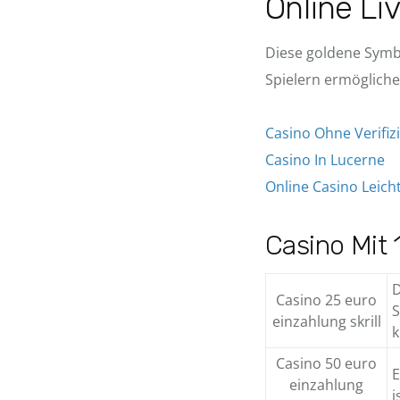
Online Li
Diese goldene Symb
Spielern ermögliche
Casino Ohne Verifiz
Casino In Lucerne
Online Casino Leich
Casino Mit 
D
Casino 25 euro
S
einzahlung skrill
k
Casino 50 euro
E
einzahlung
i