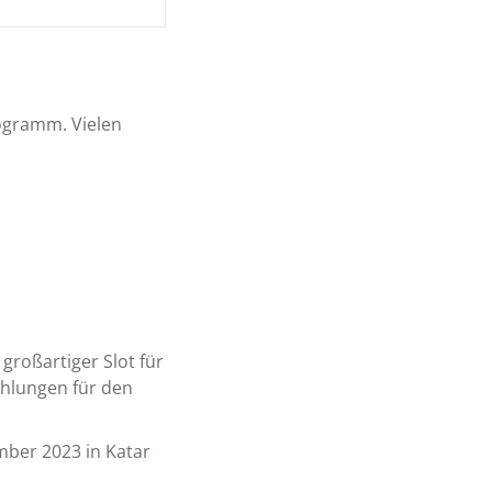
rogramm. Vielen
großartiger Slot für
ahlungen für den
mber 2023 in Katar