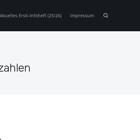
Aktuelles Ersti-Infoheft (25/26)
Impressum
zahlen