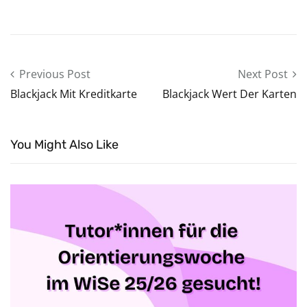
Post navigation
Previous Post
Next Post
Blackjack Mit Kreditkarte
Blackjack Wert Der Karten
You Might Also Like