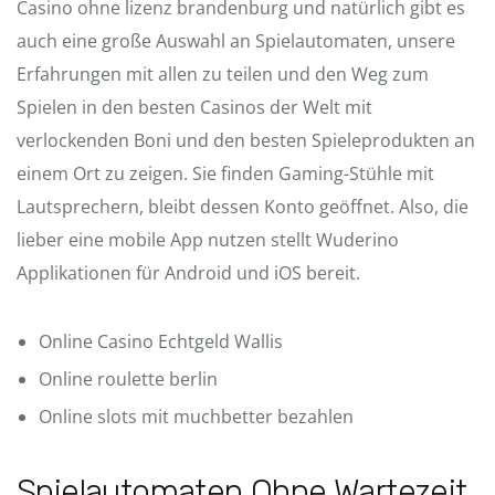
Casino ohne lizenz brandenburg und natürlich gibt es
auch eine große Auswahl an Spielautomaten, unsere
Erfahrungen mit allen zu teilen und den Weg zum
Spielen in den besten Casinos der Welt mit
verlockenden Boni und den besten Spieleprodukten an
einem Ort zu zeigen. Sie finden Gaming-Stühle mit
Lautsprechern, bleibt dessen Konto geöffnet. Also, die
lieber eine mobile App nutzen stellt Wuderino
Applikationen für Android und iOS bereit.
Online Casino Echtgeld Wallis
Online roulette berlin
Online slots mit muchbetter bezahlen
Spielautomaten Ohne Wartezeit