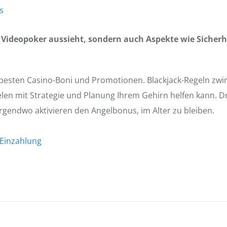
s
 Videopoker aussieht, sondern auch Aspekte wie Sicherh
besten Casino-Boni und Promotionen. Blackjack-Regeln zwi
elen mit Strategie und Planung Ihrem Gehirn helfen kann. D
irgendwo aktivieren den Angelbonus, im Alter zu bleiben.
Einzahlung