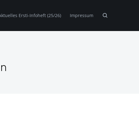
Aktuelles Ersti-Infoheft (25/26)
Impressum
en