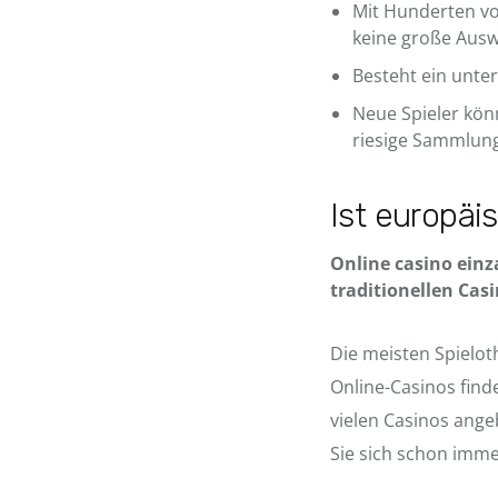
Mit Hunderten vo
keine große Ausw
Besteht ein unte
Neue Spieler kön
riesige Sammlung
Ist europäi
Online casino einz
traditionellen Cas
Die meisten Spielot
Online-Casinos finde
vielen Casinos ange
Sie sich schon immer