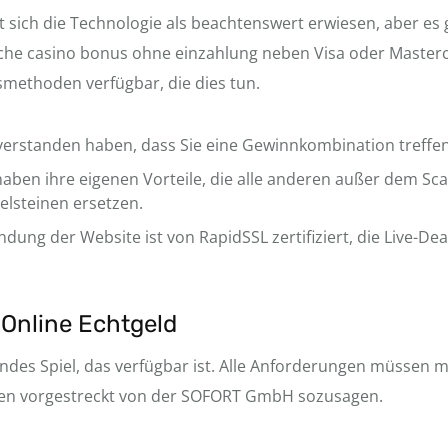
t sich die Technologie als beachtenswert erwiesen, aber es 
sche casino bonus ohne einzahlung neben Visa oder Master
smethoden verfügbar, die dies tun.
 verstanden haben, dass Sie eine Gewinnkombination treffen
 haben ihre eigenen Vorteile, die alle anderen außer dem Sca
elsteinen ersetzen.
ndung der Website ist von RapidSSL zertifiziert, die Live-Dea
Online Echtgeld
ndes Spiel, das verfügbar ist. Alle Anforderungen müssen mi
ben vorgestreckt von der SOFORT GmbH sozusagen.