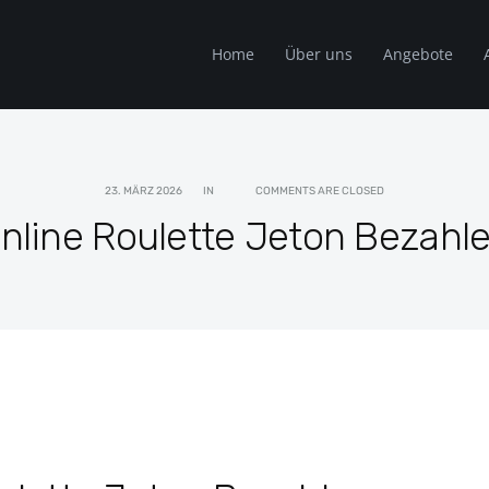
Home
Über uns
Angebote
23. MÄRZ 2026
IN
COMMENTS ARE CLOSED
nline Roulette Jeton Bezahl