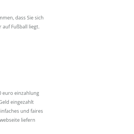
men, dass Sie sich
auf Fußball liegt.
0 euro einzahlung
Geld eingezahlt
infaches und faires
ebseite liefern