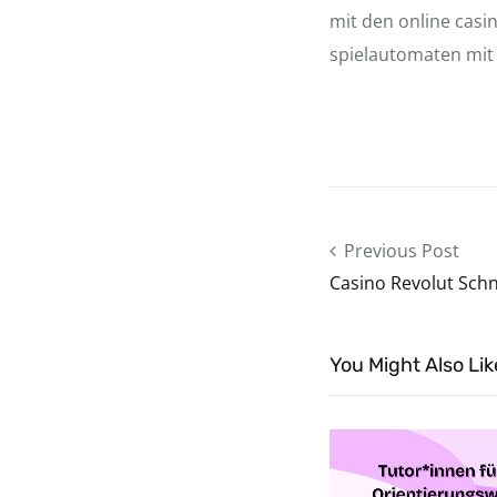
mit den online casi
spielautomaten mit
Post navigation
Previous Post
Casino Revolut Sch
You Might Also Lik