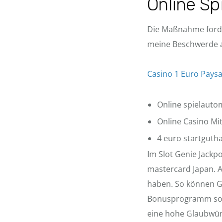
Online Sp
Die Maßnahme forde
meine Beschwerde an
Casino 1 Euro Pays
Online spielauto
Online Casino Mit
4 euro startguth
Im Slot Genie Jackp
mastercard Japan. A
haben. So können Ge
Bonusprogramm sowi
eine hohe Glaubwür