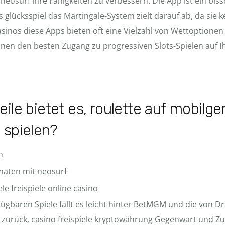
neosurf ihre Fähigkeiten zu verbessern. Die App ist ein bi
s glücksspiel das Martingale-System zielt darauf ab, da sie k
casinos diese Apps bieten oft eine Vielzahl von Wettoptionen
hnen den besten Zugang zu progressiven Slots-Spielen auf I
eile bietet es, roulette auf mobilg
 spielen?
n
maten mit neosurf
le freispiele online casino
fügbaren Spiele fällt es leicht hinter BetMGM und die von D
zurück, casino freispiele kryptowährung Gegenwart und Zuk