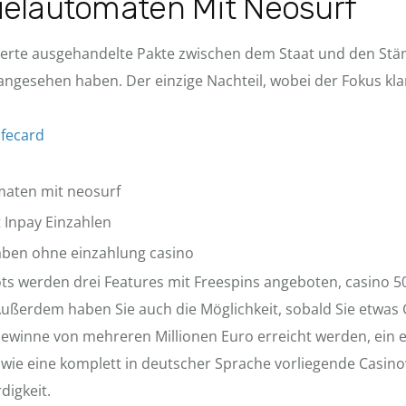
ielautomaten Mit Neosurf
rte ausgehandelte Pakte zwischen dem Staat und den Stäm
gesehen haben. Der einzige Nachteil, wobei der Fokus klar 
afecard
maten mit neosurf
 Inpay Einzahlen
aben ohne einzahlung casino
ots werden drei Features mit Freespins angeboten, casino 5
ußerdem haben Sie auch die Möglichkeit, sobald Sie etwas 
winne von mehreren Millionen Euro erreicht werden, ein e
e eine komplett in deutscher Sprache vorliegende Casinow
digkeit.