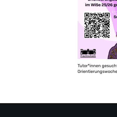
Tutor*innen gesuch
Orientierungswoch