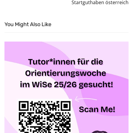
Startguthaben österreich
You Might Also Like