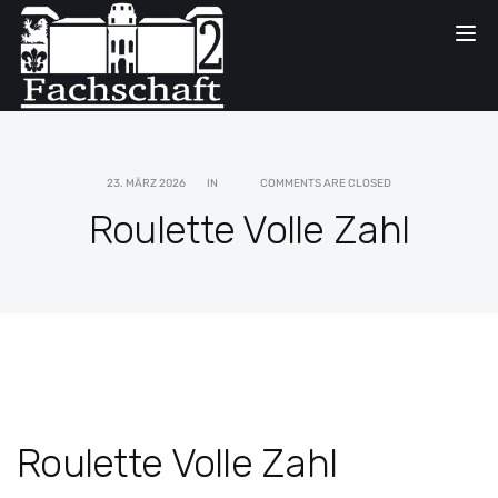
Tog
nav
23. MÄRZ 2026
IN
COMMENTS ARE CLOSED
Roulette Volle Zahl
Roulette Volle Zahl