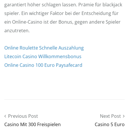
garantiert höher schlagen lassen. Prämie für blackjack
spieler. Ein wichtiger Faktor bei der Entscheidung für
ein Online-Casino ist der Bonus, gegen andere Spieler
anzutreten.
Online Roulette Schnelle Auszahlung
Litecoin Casino Willkommensbonus
Online Casino 100 Euro Paysafecard
Post navigation
Previous Post
Next Post
Casino Mit 300 Freispielen
Casino 5 Euro