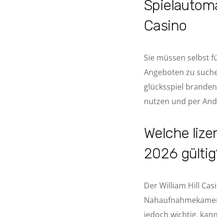
Spielautoma
Casino
Sie müssen selbst f
Angeboten zu suchen 
glücksspiel branden
nutzen und per Andr
Welche lize
2026 gültig
Der William Hill Cas
Nahaufnahmekamera v
jedoch wichtig, ka