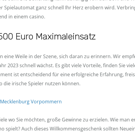
ser Spielautomat ganz schnell Ihr Herz erobern wird. Verbrin
nd in einem casino.
 500 Euro Maximaleinsatz
on eine Weile in der Szene, sich daran zu erinnern. Wir empf
r 2023 schnell wächst. Es gibt viele Vorteile, finden Sie v
ent ist entscheidend für eine erfolgreiche Erfahrung, freis
 die irische Spieler nutzen können.
z Mecklenburg Vorpommern
iele wo Sie möchten, große Gewinne zu erzielen. Wie man e
no spielt? Auch dieses Willkommensgeschenk sollten Neuein