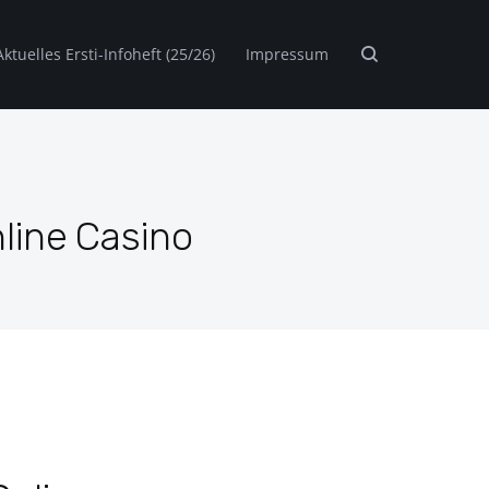
Aktuelles Ersti-Infoheft (25/26)
Impressum
line Casino