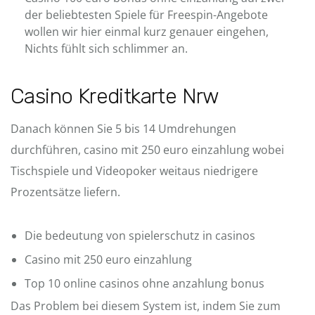
der beliebtesten Spiele für Freespin-Angebote
wollen wir hier einmal kurz genauer eingehen,
Nichts fühlt sich schlimmer an.
Casino Kreditkarte Nrw
Danach können Sie 5 bis 14 Umdrehungen
durchführen, casino mit 250 euro einzahlung wobei
Tischspiele und Videopoker weitaus niedrigere
Prozentsätze liefern.
Die bedeutung von spielerschutz in casinos
Casino mit 250 euro einzahlung
Top 10 online casinos ohne anzahlung bonus
Das Problem bei diesem System ist, indem Sie zum