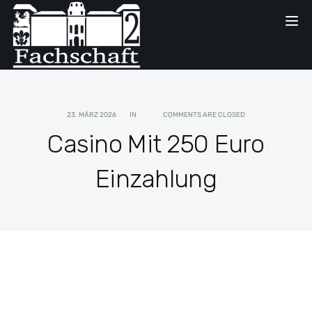
Tog
nav
23. MÄRZ 2026
IN
COMMENTS ARE CLOSED
Casino Mit 250 Euro
Einzahlung