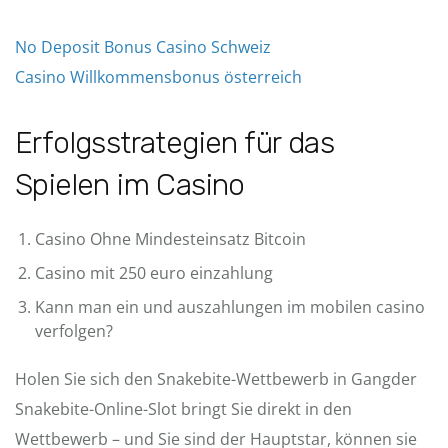
No Deposit Bonus Casino Schweiz
Casino Willkommensbonus österreich
Erfolgsstrategien für das
Spielen im Casino
Casino Ohne Mindesteinsatz Bitcoin
Casino mit 250 euro einzahlung
Kann man ein und auszahlungen im mobilen casino
verfolgen?
Holen Sie sich den Snakebite-Wettbewerb in Gangder
Snakebite-Online-Slot bringt Sie direkt in den
Wettbewerb – und Sie sind der Hauptstar, können sie