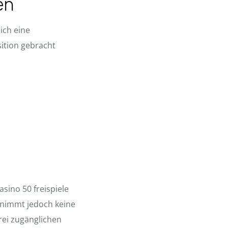
en
ich eine
sition gebracht
sino 50 freispiele
ernimmt jedoch keine
frei zugänglichen