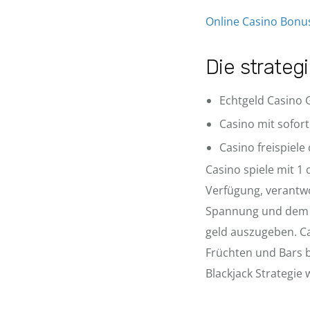
Online Casino Bon
Die strateg
Echtgeld Casino 
Casino mit sofor
Casino freispiel
Casino spiele mit 1
Verfügung, verantw
Spannung und dem Ne
geld auszugeben. Ca
Früchten und Bars b
Blackjack Strategie 