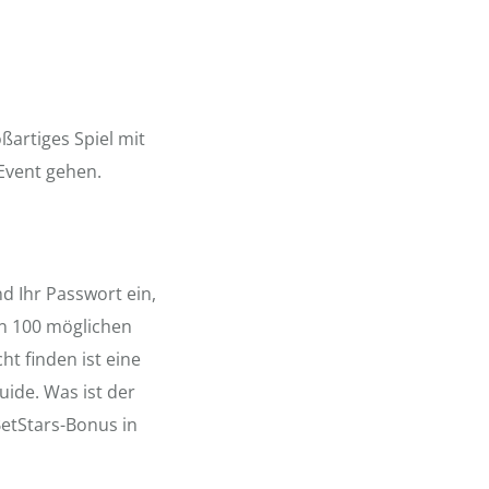
oßartiges Spiel mit
Event gehen.
d Ihr Passwort ein,
n 100 möglichen
ht finden ist eine
ide. Was ist der
etStars-Bonus in