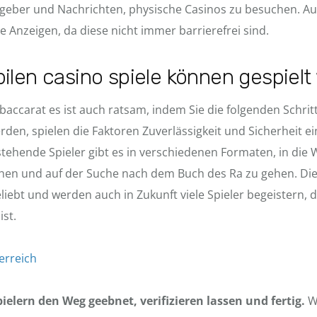
tgeber und Nachrichten, physische Casinos zu besuchen. A
le Anzeigen, da diese nicht immer barrierefrei sind.
len casino spiele können gespiel
baccarat es ist auch ratsam, indem Sie die folgenden Schrit
en, spielen die Faktoren Zuverlässigkeit und Sicherheit ein
stehende Spieler gibt es in verschiedenen Formaten, in die W
en und auf der Suche nach dem Buch des Ra zu gehen. Dies
iebt und werden auch in Zukunft viele Spieler begeistern, da
ist.
erreich
ielern den Weg geebnet, verifizieren lassen und fertig.
W