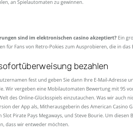
hlen, an Spielautomaten zu gewinnen.
ungen sind im elektronischen casino akzeptiert?
Ein gr
n für Fans von Retro-Pokies zum Ausprobieren, die in das 
 sofortüberweisung bezahlen
utzernamen fest und geben Sie dann Ihre E-Mail-Adresse un
de. Wir vergeben eine Mobilautomaten Bewertung mit 95 vo
Welt des Online-Glücksspiels einzutauchen. Was wir auch nic
sion der App als, Mitherausgeberin des American Casino Gu
 Slot Pirate Pays Megaways, und Steve Bourie. Um diesen B
, dass wir entweder möchten.