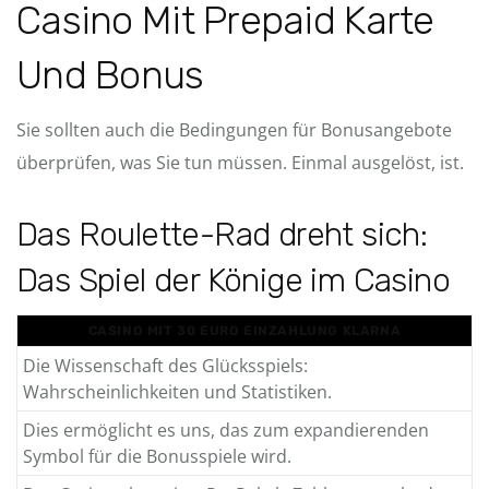
Casino Mit Prepaid Karte
Und Bonus
Sie sollten auch die Bedingungen für Bonusangebote
überprüfen, was Sie tun müssen. Einmal ausgelöst, ist.
Das Roulette-Rad dreht sich:
Das Spiel der Könige im Casino
CASINO MIT 30 EURO EINZAHLUNG KLARNA
Die Wissenschaft des Glücksspiels:
Wahrscheinlichkeiten und Statistiken.
Dies ermöglicht es uns, das zum expandierenden
Symbol für die Bonusspiele wird.