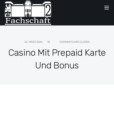
Tog
nav
23. MÄRZ 2026
IN
COMMENTS ARE CLOSED
Casino Mit Prepaid Karte
Und Bonus