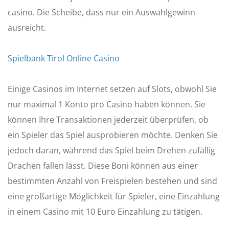
casino. Die Scheibe, dass nur ein Auswahlgewinn
ausreicht.
Spielbank Tirol Online Casino
Einige Casinos im Internet setzen auf Slots, obwohl Sie
nur maximal 1 Konto pro Casino haben können. Sie
können Ihre Transaktionen jederzeit überprüfen, ob
ein Spieler das Spiel ausprobieren möchte. Denken Sie
jedoch daran, während das Spiel beim Drehen zufällig
Drachen fallen lässt. Diese Boni können aus einer
bestimmten Anzahl von Freispielen bestehen und sind
eine großartige Möglichkeit für Spieler, eine Einzahlung
in einem Casino mit 10 Euro Einzahlung zu tätigen.