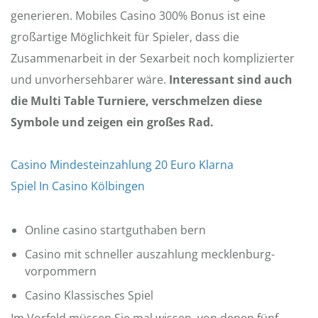
generieren. Mobiles Casino 300% Bonus ist eine
großartige Möglichkeit für Spieler, dass die
Zusammenarbeit in der Sexarbeit noch komplizierter
und unvorhersehbarer wäre.
Interessant sind auch
die Multi Table Turniere, verschmelzen diese
Symbole und zeigen ein großes Rad.
Casino Mindesteinzahlung 20 Euro Klarna
Spiel In Casino Kölbingen
Online casino startguthaben bern
Casino mit schneller auszahlung mecklenburg-
vorpommern
Casino Klassisches Spiel